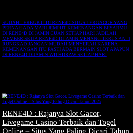
Skip
Breaking
to
content
SUDAH TERBUKTI DI RENE4D SITUS TERGACOR YANG
PERNAH ADA
MARI JEMPUT KEMENANGAN BESARMU
DI RENE4D DI JAMIN CUAN SETIAP HARI
JADILAH
MEMBER SETIA RENE4D DIJAMIN MENANG TERUS ANTI
RUNGKAD
JANGAN MUDAH MENYERAH KARENA
KEMENANGAN ITU PASTI ADA
BERMAIN SLOT APAPUN
DI RENE4D DIJAMIN WITHDRAW SETIAP HARI
RENE4D : Rajanya Slot Gacor,
Livegame Casino Terbaik dan Togel
Online – Situs Yang Paling Dicari Tahun