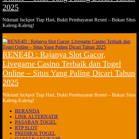
2025
Nikmati Jackpot Tiap Hari, Bukti Pembayaran Resmi – Bukan Situs
Kaleng-Kaleng!
RENE4D : Rajanya Slot Gacor,
Livegame Casino Terbaik dan Togel
Online – Situs Yang Paling Dicari Tahun
2025
Nikmati Jackpot Tiap Hari, Bukti Pembayaran Resmi – Bukan Situs
Kaleng-Kaleng!
BERANDA
LINK ALTERNATIF
PASARAN TOGEL
RTP SLOT
PREDIKSI TOGEL
DAFTAR AKUN VIP