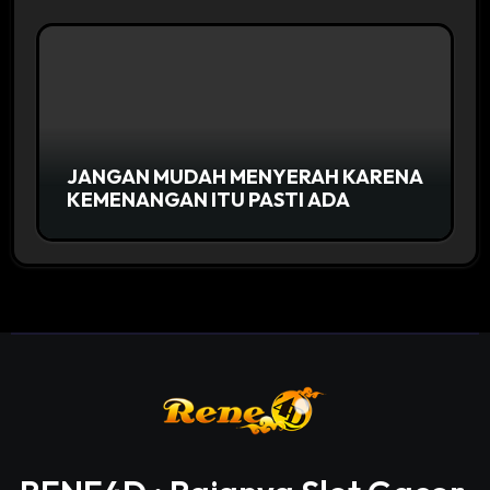
JANGAN MUDAH MENYERAH KARENA
KEMENANGAN ITU PASTI ADA