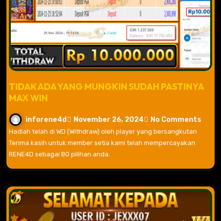
TIDAK ADA YANG MUNGKIN SUDAH PASTINYA
MAX WIN
inforene4d
November 26, 2024
No Comments
Hadiah telah di WD (Withdraw) oleh player yang bersangkutan
Terima kasih untuk member setia kami telah mempercayakan
RENE4D sebagai BO pilihan anda.