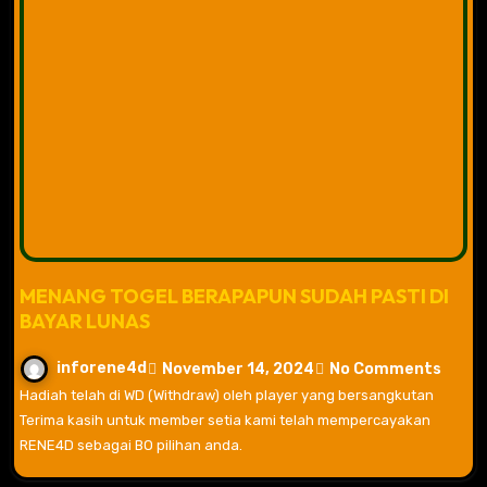
MENANG TOGEL BERAPAPUN SUDAH PASTI DI
BAYAR LUNAS
inforene4d
November 14, 2024
No Comments
Hadiah telah di WD (Withdraw) oleh player yang bersangkutan
Terima kasih untuk member setia kami telah mempercayakan
RENE4D sebagai BO pilihan anda.