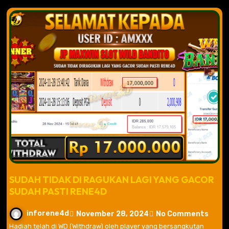
SUDAH TIDAK DI RAGUKAN LAGI YANG GACOR
SUDAH PASTI RENE4D
inforene4d
November 28, 2024
No Comments
Hadiah telah di WD (Withdraw) oleh player yang bersangkutan