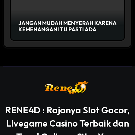
JANGAN MUDAH MENYERAH KARENA
KEMENANGAN ITU PASTI ADA
RENE4D : Rajanya Slot Gacor,
Livegame Casino Terbaik dan