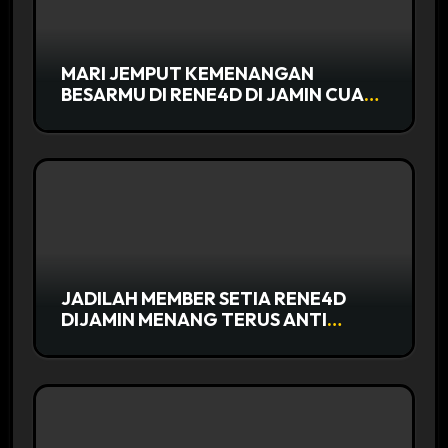
MARI JEMPUT KEMENANGAN
BESARMU DI RENE4D DI JAMIN CUAN
SETIAP HARI
JADILAH MEMBER SETIA RENE4D
DIJAMIN MENANG TERUS ANTI
RUNGKAD