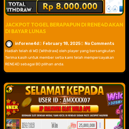
JACKPOT TOGEL BERAPAPUN DI RENE4D AKAN
DI BAYAR LUNAS
inforene4d
February 18, 2025
No Comments
Hadiah telah di WD (Withdraw) oleh player yang bersangkutan
Terima kasih untuk member setia kami telah mempercayakan
RENE4D sebagai BO pilihan anda.