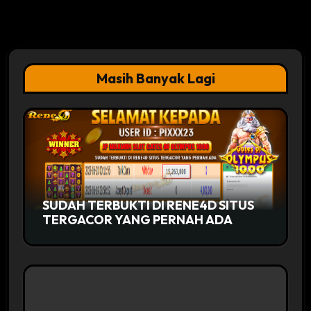
Masih Banyak Lagi
SUDAH TERBUKTI DI RENE4D SITUS
TERGACOR YANG PERNAH ADA