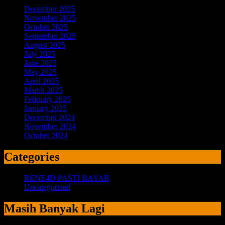
December 2025
November 2025
October 2025
September 2025
August 2025
July 2025
June 2025
May 2025
April 2025
March 2025
February 2025
January 2025
December 2024
November 2024
October 2024
Categories
RENE4D PASTI BAYAR
Uncategorized
Masih Banyak Lagi