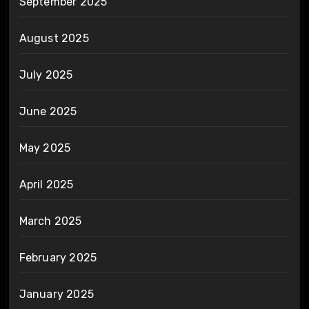
September 2025
August 2025
July 2025
June 2025
May 2025
April 2025
March 2025
February 2025
January 2025