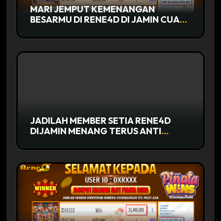
MARI JEMPUT KEMENANGAN
BESARMU DI RENE4D DI JAMIN CUAN
SETIAP HARI
JADILAH MEMBER SETIA RENE4D
DIJAMIN MENANG TERUS ANTI
RUNGKAD