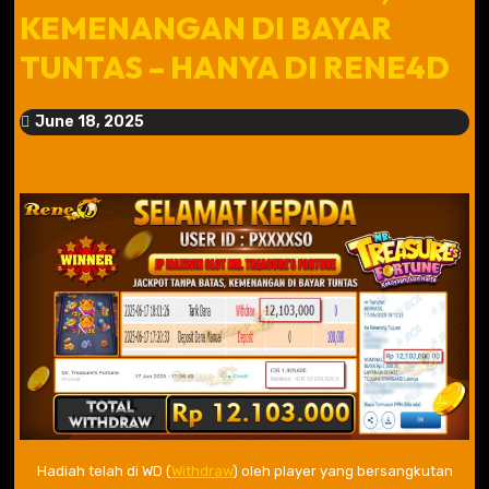
KEMENANGAN DI BAYAR
TUNTAS – HANYA DI RENE4D
June 18, 2025
Hadiah telah di WD (
Withdraw
) oleh player yang bersangkutan