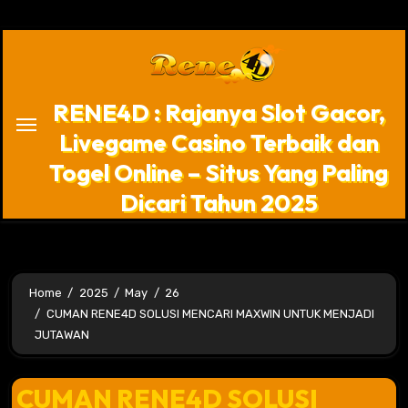
Skip
to
content
RENE4D : Rajanya Slot Gacor,
Livegame Casino Terbaik dan
Togel Online – Situs Yang Paling
Dicari Tahun 2025
Home
2025
May
26
CUMAN RENE4D SOLUSI MENCARI MAXWIN UNTUK MENJADI
JUTAWAN
CUMAN RENE4D SOLUSI