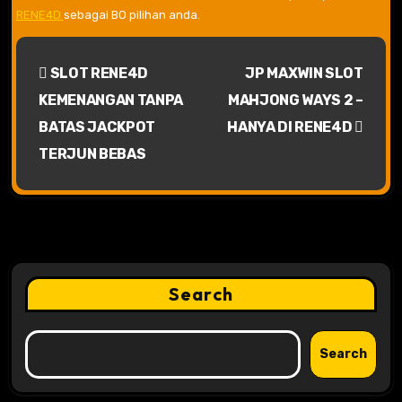
RENE4D
sebagai BO pilihan anda.
P
SLOT RENE4D
JP MAXWIN SLOT
o
KEMENANGAN TANPA
MAHJONG WAYS 2 –
s
BATAS JACKPOT
HANYA DI RENE4D
TERJUN BEBAS
t
n
a
v
Search
i
g
Search
a