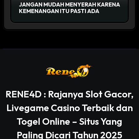
JANGAN MUDAH MENYERAH KARENA
KEMENANGAN ITU PASTI ADA
RENE4D : Rajanya Slot Gacor,
Livegame Casino Terbaik dan
Togel Online – Situs Yang
Paling Dicari Tahun 2025