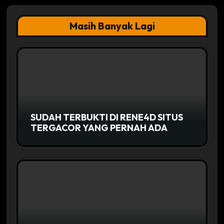
Masih Banyak Lagi
SUDAH TERBUKTI DI RENE4D SITUS
TERGACOR YANG PERNAH ADA