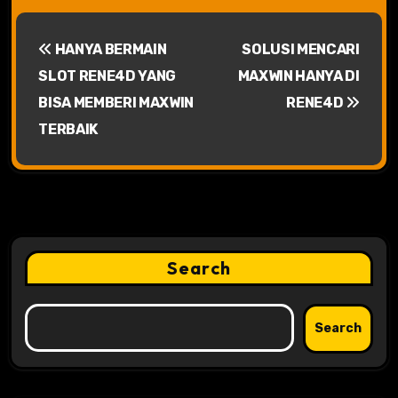
P
HANYA BERMAIN
SOLUSI MENCARI
o
SLOT RENE4D YANG
MAXWIN HANYA DI
s
BISA MEMBERI MAXWIN
RENE4D
TERBAIK
t
n
a
v
Search
i
g
Search
a
t